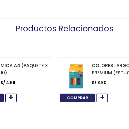
Productos Relacionados
MICA A4 (PAQUETE X
COLORES LARG
10)
PREMIUM (ESTU
12)
S/
4
.
59
S/
8
.
90
+
+
COMPRAR