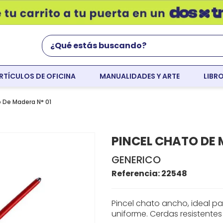
¿Qué estás buscando?
RTÍCULOS DE OFICINA
MANUALIDADES Y ARTE
LIBR
Términos Más Buscados
world english
o De Madera N° 01
flight
PINCEL CHATO DE 
faber
GENERICO
cartulina
Referencia
:
22548
colores
resaltador
Pincel chato ancho, ideal p
uniforme. Cerdas resistentes