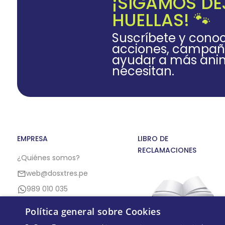
¡SIGAMOS D
HUELLAS! 🐾
Suscríbete y cono
acciones, campañ
ayudar a más anim
necesitan.
EMPRESA
LIBRO DE
RECLAMACIONES
¿Quiénes somos?
web@dosxtres.pe
989 010 035
Política general sobre Cookies