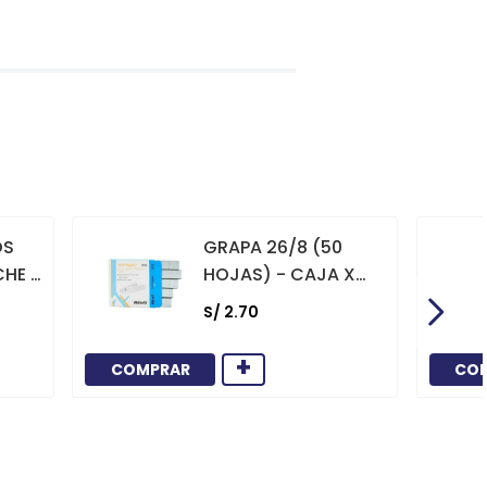
OS
GRAPA 26/8 (50
CHE X
HOJAS) - CAJA X
1000
S/
2
.
70
+
COMPRAR
CO