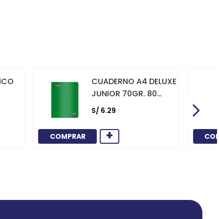
NCO
CUADERNO A4 DELUXE
JUNIOR 70GR. 80
HOJAS
S/
6
.
29
CUADRICULADO
MARCO ROJO VERDE
+
COMPRAR
CO