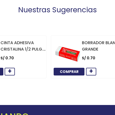
Nuestras Sugerencias
CINTA ADHESIVA
BORRADOR BLA
CRISTALINA 1/2 PULG.
GRANDE
X 36 YARDAS
S/
0
.
70
S/
0
.
70
+
+
COMPRAR