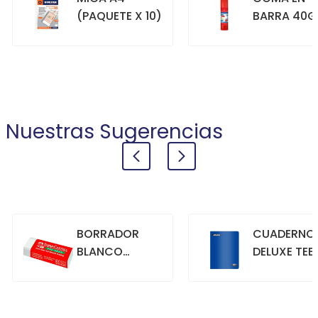
(PAQUETE X 10)
BARRA 40G
+
+
COMPRAR
COMPRAR
Nuestras Sugerencias
BORRADOR
CUADERNO
BLANCO
DELUXE TEE
GRANDE
70GR. 80
HOJAS
CUADRICU