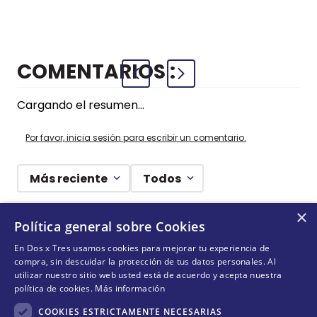
+
+
COMPRAR
COMPRAR
AZUL
COMENTARIOS
Cargando el resumen…
Por favor, inicia sesión para escribir un comentario.
Más reciente
Todos
×
Cargando comentarios…
Política general sobre Cookies
En Dos x Tres usamos cookies para mejorar tu experiencia de
¡DEJANDO HUELLAS! 🐾
compra, sin descuidar la protección de tus datos personales. Al
utilizar nuestro sitio web usted está de acuerdo y acepta nuestra
Suscríbete y conoce nuestras acciones, campañas y
política de cookies.
Más información
formas de ayudar a más animalitos que lo necesitan.
COOKIES ESTRICTAMENTE NECESARIAS