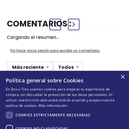
COMENTARIOS
Cargando el resumen…
Por favor, inicia sesión para escribir un comentario.
Más reciente
Todos
×
Política general sobre Cookies
Cargando comentarios…
En Dos x Tres usamos cookies para mejorar tu experiencia de
compra, sin descuidar la protección de tus datos personales. Al
¡NO TE PIERDAS NADA!
utilizar nuestro sitio web usted está de acuerdo y acepta nuestra
política de cookies.
Más información
¡Suscríbete y entérate de todas nuestras novedades!
COOKIES ESTRICTAMENTE NECESARIAS
COOKIES NO CLASIFICADAS