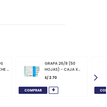
OS
GRAPA 26/8 (50
CHE X
HOJAS) - CAJA X
1000
S/
2
.
70
+
COMPRAR
CO