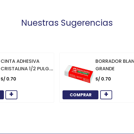
Nuestras Sugerencias
CINTA ADHESIVA
BORRADOR BLA
CRISTALINA 1/2 PULG.
GRANDE
X 36 YARDAS
S/
0
.
70
S/
0
.
70
+
+
COMPRAR