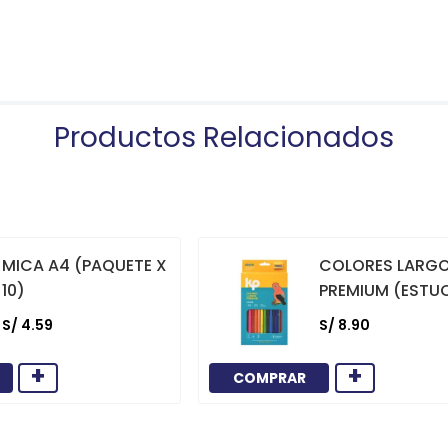
Productos Relacionados
MICA A4 (PAQUETE X
COLORES LARG
10)
PREMIUM (ESTU
12)
S/
4
.
59
S/
8
.
90
+
+
COMPRAR