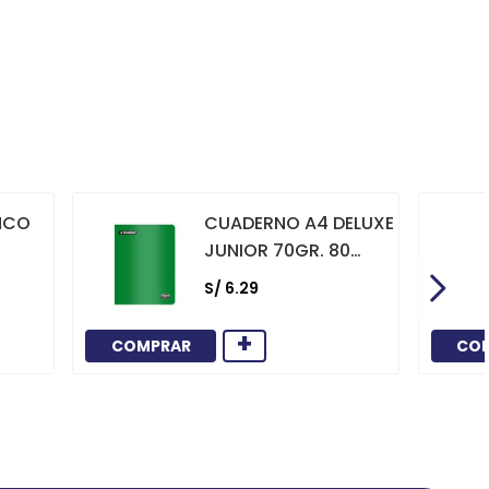
NCO
CUADERNO A4 DELUXE
JUNIOR 70GR. 80
HOJAS
S/
6
.
29
CUADRICULADO
MARCO ROJO VERDE
+
COMPRAR
CO