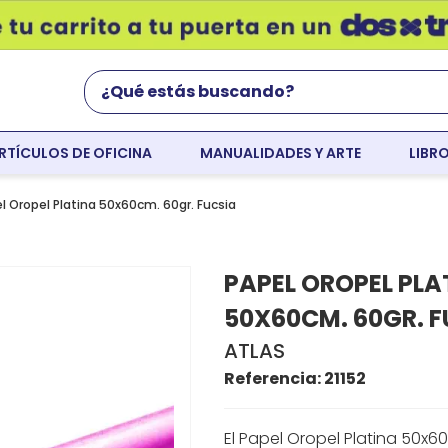
¿Qué estás buscando?
RTÍCULOS DE OFICINA
MANUALIDADES Y ARTE
LIBR
Términos Más Buscados
world english
l Oropel Platina 50x60cm. 60gr. Fucsia
flight
PAPEL OROPEL PLA
faber
50X60CM. 60GR. F
cartulina
ATLAS
colores
Referencia
:
21152
resaltador
El Papel Oropel Platina 50x6