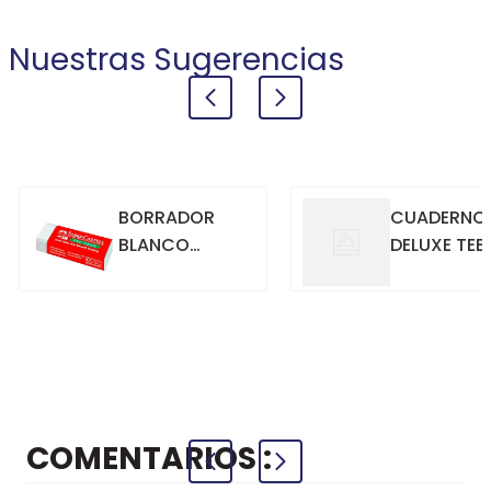
Nuestras Sugerencias
BORRADOR
CUADERNO
BLANCO
DELUXE TEE
GRANDE
70GR. 80
HOJAS
CUADRICU
+
+
COMPRAR
COMPRAR
AZUL
COMENTARIOS