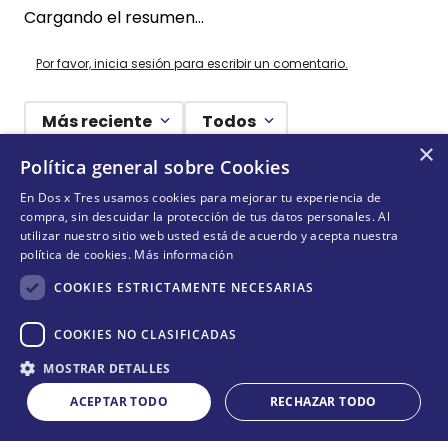
Cargando el resumen…
Por favor, inicia sesión para escribir un comentario.
Más reciente
Todos
×
Política general sobre Cookies
Cargando comentarios…
En Dos x Tres usamos cookies para mejorar tu experiencia de
compra, sin descuidar la protección de tus datos personales. Al
¡NO TE PIERDAS NADA!
utilizar nuestro sitio web usted está de acuerdo y acepta nuestra
política de cookies.
Más información
¡Suscríbete y entérate de todas nuestras novedades!
COOKIES ESTRICTAMENTE NECESARIAS
COOKIES NO CLASIFICADAS
Cantidad
ENVIAR
MOSTRAR DETALLES
COMPRAR
－
＋
ACEPTAR TODO
RECHAZAR TODO
Acepta
términos y condiciones