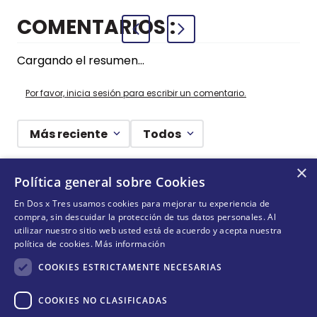
COMENTARIOS
Cargando el resumen…
Por favor, inicia sesión para escribir un comentario.
Más reciente
Todos
×
Cargando comentarios…
Política general sobre Cookies
En Dos x Tres usamos cookies para mejorar tu experiencia de
¡DEJANDO HUELLAS! 🐾
compra, sin descuidar la protección de tus datos personales. Al
utilizar nuestro sitio web usted está de acuerdo y acepta nuestra
Suscríbete y conoce nuestras acciones, campañas y
política de cookies.
Más información
formas de ayudar a más animalitos que lo necesitan.
COOKIES ESTRICTAMENTE NECESARIAS
COOKIES NO CLASIFICADAS