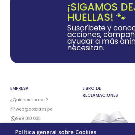
¡SIGAMOS D
HUELLAS! 🐾
Suscríbete y cono
acciones, campañ
ayudar a más anim
necesitan.
EMPRESA
LIBRO DE
RECLAMACIONES
¿Quiénes somos?
web@dosxtres.pe
989 010 035
Política general sobre Cookies