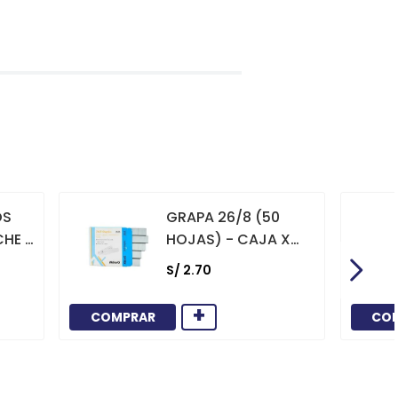
OS
GRAPA 26/8 (50
CHE X
HOJAS) - CAJA X
1000
S/
2
.
70
+
COMPRAR
CO