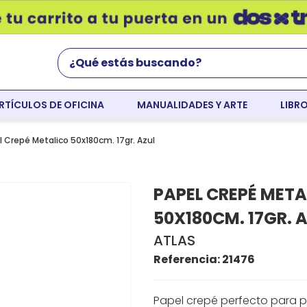
¿Qué estás buscando?
RTÍCULOS DE OFICINA
MANUALIDADES Y ARTE
LIBR
Términos Más Buscados
world english
l Crepé Metalico 50x180cm. 17gr. Azul
flight
PAPEL CREPÉ META
faber
50X180CM. 17GR. 
colores
ATLAS
resaltador
Referencia
:
21476
tempera
Papel crepé perfecto para p