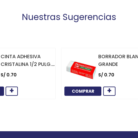
Nuestras Sugerencias
CINTA ADHESIVA
BORRADOR BLA
CRISTALINA 1/2 PULG.
GRANDE
X 36 YARDAS
S/
0
.
70
S/
0
.
70
+
+
COMPRAR