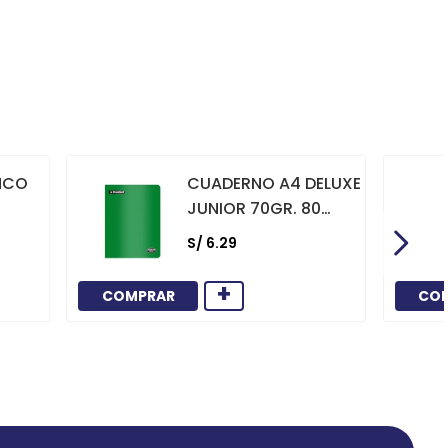
NCO
CUADERNO A4 DELUXE
JUNIOR 70GR. 80
HOJAS
S/
6
.
29
CUADRICULADO
MARCO ROJO VERDE
+
COMPRAR
CO