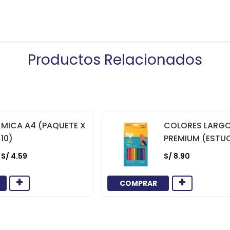
Productos Relacionados
MICA A4 (PAQUETE X
COLORES LARG
10)
PREMIUM (ESTU
12)
S/
4
.
59
S/
8
.
90
+
+
COMPRAR