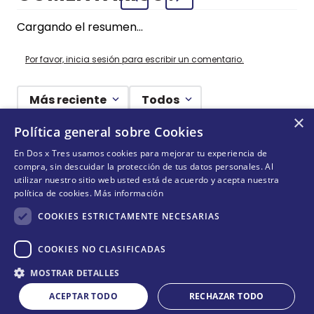
Cargando el resumen…
Por favor, inicia sesión para escribir un comentario.
Más reciente
Todos
×
Política general sobre Cookies
Cargando comentarios…
En Dos x Tres usamos cookies para mejorar tu experiencia de
compra, sin descuidar la protección de tus datos personales. Al
¡NO TE PIERDAS NADA!
utilizar nuestro sitio web usted está de acuerdo y acepta nuestra
política de cookies.
Más información
¡Suscríbete y entérate de todas nuestras novedades!
COOKIES ESTRICTAMENTE NECESARIAS
COOKIES NO CLASIFICADAS
Cantidad
ENVIAR
MOSTRAR DETALLES
COMPRAR
－
＋
ACEPTAR TODO
RECHAZAR TODO
Acepta
términos y condiciones