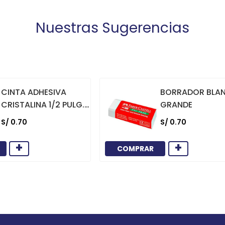
Nuestras Sugerencias
CINTA ADHESIVA
BORRADOR BLA
CRISTALINA 1/2 PULG.
GRANDE
X 36 YARDAS
S/
0
.
70
S/
0
.
70
+
+
COMPRAR