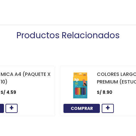
Productos Relacionados
MICA A4 (PAQUETE X
COLORES LARG
10)
PREMIUM (ESTU
12)
S/
4
.
59
S/
8
.
90
+
+
COMPRAR