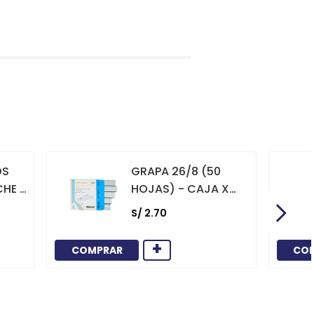
OS
GRAPA 26/8 (50
CHE X
HOJAS) - CAJA X
1000
S/
2
.
70
+
COMPRAR
CO