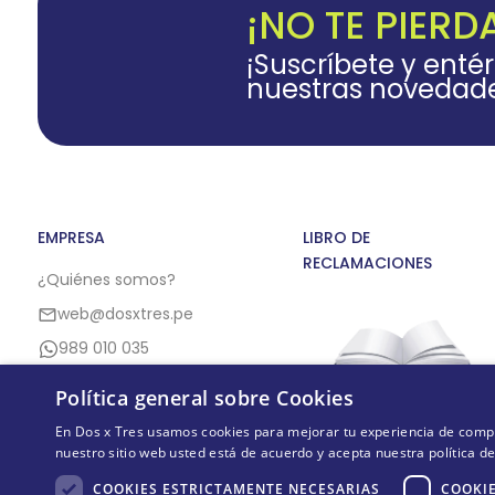
¡NO TE PIERD
¡Suscríbete y enté
nuestras novedad
EMPRESA
LIBRO DE
RECLAMACIONES
¿Quiénes somos?
web@dosxtres.pe
989 010 035
Política general sobre Cookies
En Dos x Tres usamos cookies para mejorar tu experiencia de compra,
nuestro sitio web usted está de acuerdo y acepta nuestra política d
COOKIES ESTRICTAMENTE NECESARIAS
COOKIE