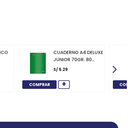
NCO
CUADERNO A4 DELUXE
JUNIOR 70GR. 80
HOJAS
S/
6
.
29
CUADRICULADO
MARCO ROJO VERDE
+
COMPRAR
CO