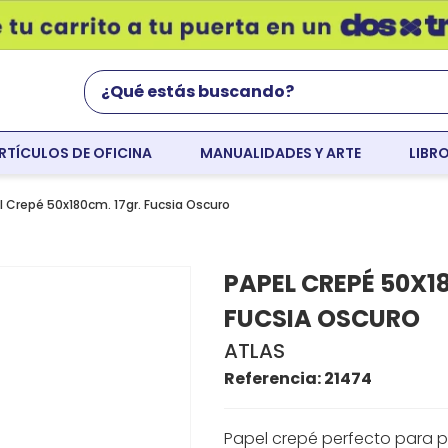
¿Qué estás buscando?
RTÍCULOS DE OFICINA
MANUALIDADES Y ARTE
LIBR
Términos Más Buscados
world english
l Crepé 50x180cm. 17gr. Fucsia Oscuro
flight
PAPEL CREPÉ 50X1
faber
FUCSIA OSCURO
resaltador
ATLAS
colores
Referencia
:
21474
tempera
Papel crepé perfecto para p