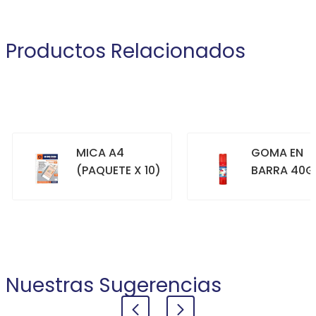
Productos Relacionados
MICA A4
GOMA EN
(PAQUETE X 10)
BARRA 40G
+
+
COMPRAR
COMPRAR
Nuestras Sugerencias