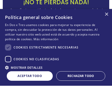
¡NO TE PIERDAS NADA!
¡Suscríbete y entérate de todas nuestras novedades!
×
Política general sobre Cookies
En Dos x Tres usamos cookies para mejorar tu experiencia de
compra, sin descuidar la protección de tus datos personales. Al
utilizar nuestro sitio web usted está de acuerdo y acepta nuestra
ENVIAR
política de cookies.
Más información
Acepta
términos y condiciones
COOKIES ESTRICTAMENTE NECESARIAS
COOKIES NO CLASIFICADAS
Cantidad
CONÓCENOS
+
MOSTRAR DETALLES
COMPRAR
－
＋
ACEPTAR TODO
RECHAZAR TODO
POLÍTICAS
+
TE AYUDAMOS
+