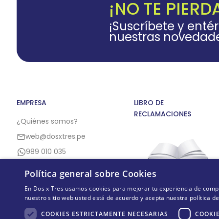
¡NO TE PIERD
¡Suscríbete y enté
nuestras novedad
EMPRESA
LIBRO DE
RECLAMACIONES
¿Quiénes somos?
web@dosxtres.pe
989 010 035
Política general sobre Cookies
En Dos x Tres usamos cookies para mejorar tu experiencia de compra,
nuestro sitio web usted está de acuerdo y acepta nuestra política d
COOKIES ESTRICTAMENTE NECESARIAS
COOKIE