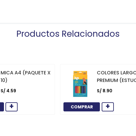
Productos Relacionados
MICA A4 (PAQUETE X
COLORES LARG
10)
PREMIUM (ESTU
12)
S/
4
.
59
S/
8
.
90
+
+
COMPRAR