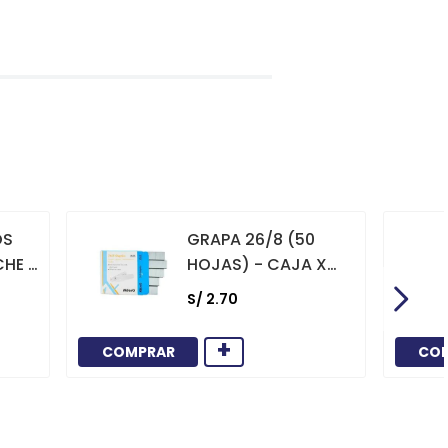
OS
GRAPA 26/8 (50
CHE X
HOJAS) - CAJA X
1000
S/
2
.
70
+
COMPRAR
CO