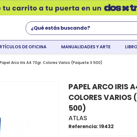
¿Qué estás buscando?
RTÍCULOS DE OFICINA
MANUALIDADES Y ARTE
LIBR
Términos Más Buscados
world english
Papel Arco Iris A4 70gr. Colores Varios (Paquete X 500)
flight
PAPEL ARCO IRIS A
faber
COLORES VARIOS 
cartulina
500)
colores
ATLAS
resaltador
Referencia
:
19432