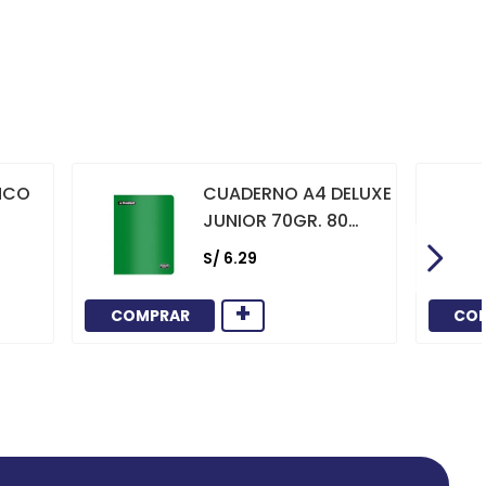
NCO
CUADERNO A4 DELUXE
JUNIOR 70GR. 80
HOJAS
S/
6
.
29
CUADRICULADO
MARCO ROJO VERDE
+
COMPRAR
CO