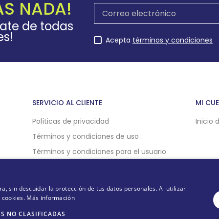
AS NADA!
rate de todas
es!
Acepta
términos y condiciones
SERVICIO AL CLIENTE
MI CU
Políticas de privacidad
Inicio 
Términos y condiciones de uso
Términos y condiciones para el usuario
Políticas de compra online
Politicas de cookies
 sin descuidar la protección de tus datos personales. Al utilizar
e cookies.
Más información
S NO CLASIFICADAS