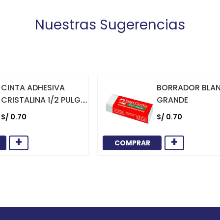
Nuestras Sugerencias
CINTA ADHESIVA
BORRADOR BLA
CRISTALINA 1/2 PULG.
GRANDE
X 36 YARDAS
S/
0
.
70
S/
0
.
70
+
+
COMPRAR