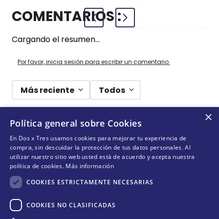
COMENTARIOS
Cargando el resumen…
Por favor, inicia sesión para escribir un comentario.
Más reciente
Todos
×
Cargando comentarios…
Política general sobre Cookies
En Dos x Tres usamos cookies para mejorar tu experiencia de
¡DEJANDO HUELLAS! 🐾
compra, sin descuidar la protección de tus datos personales. Al
utilizar nuestro sitio web usted está de acuerdo y acepta nuestra
Suscríbete y conoce nuestras acciones, campañas y
política de cookies.
Más información
formas de ayudar a más animalitos que lo necesitan.
COOKIES ESTRICTAMENTE NECESARIAS
COOKIES NO CLASIFICADAS
Cantidad