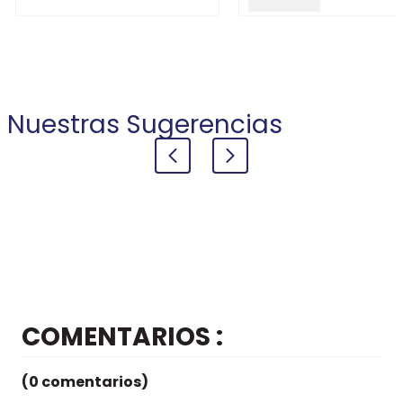
+
+
COMPRAR
COMPRAR
Nuestras Sugerencias
COMENTARIOS
(0 comentarios)