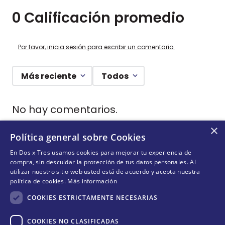
0 Calificación promedio
Por favor, inicia sesión para escribir un comentario.
Más reciente
Todos
No hay comentarios.
×
Política general sobre Cookies
En Dos x Tres usamos cookies para mejorar tu experiencia de
¡DEJANDO HUELLAS! 🐾
compra, sin descuidar la protección de tus datos personales. Al
utilizar nuestro sitio web usted está de acuerdo y acepta nuestra
Suscríbete y conoce nuestras acciones, campañas y
política de cookies.
Más información
formas de ayudar a más animalitos que lo necesitan.
COOKIES ESTRICTAMENTE NECESARIAS
COOKIES NO CLASIFICADAS