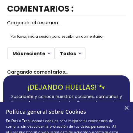
COMENTARIOS
Cargando el resumen…
Por favor, inicia sesión para escribir un comentario.
Más reciente
Todos
Cargando comentarios…
¡DEJANDO HUELLAS! 🐾
Suscríbete y conoce nuestras acciones, campañas y
formas de ayudar a más animalitos que lo necesitan.
×
Política general sobre Cookies
En Dos x Tres usamos cookies para mejorar tu experiencia de
compra, sin descuidar la protección de tus datos personales. Al
utilizar nuestro sitio web usted está de acuerdo y acepta nuestra