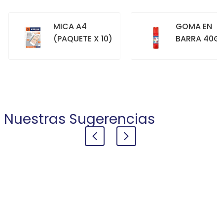
MICA A4
GOMA EN
(PAQUETE X 10)
BARRA 40G
+
+
COMPRAR
COMPRAR
Nuestras Sugerencias