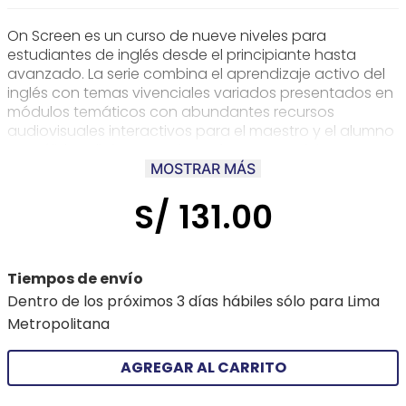
On Screen es un curso de nueve niveles para
estudiantes de inglés desde el principiante hasta
avanzado. La serie combina el aprendizaje activo del
inglés con temas vivenciales variados presentados en
módulos temáticos con abundantes recursos
audiovisuales interactivos para el maestro y el alumno
. Su sólido syllabus permite enfrentar con éxito
cualquiera de los exámenes internacionales en el
MOSTRAR MÁS
medio
S/
131
.
00
Tiempos de envío
Dentro de los próximos 3 días hábiles sólo para Lima
Metropolitana
AGREGAR AL CARRITO