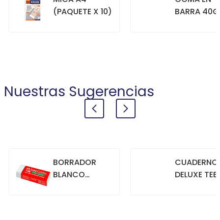
(PAQUETE X 10)
BARRA 40G
+
+
COMPRAR
COMPRAR
Nuestras Sugerencias
BORRADOR
CUADERNO
BLANCO
DELUXE TEE
GRANDE
70GR. 80
HOJAS
CUADRICU