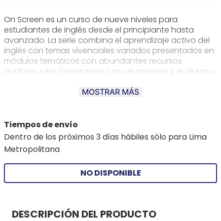
On Screen es un curso de nueve niveles para
estudiantes de inglés desde el principiante hasta
avanzado. La serie combina el aprendizaje activo del
inglés con temas vivenciales variados presentados en
módulos temáticos con abundantes recursos
audiovisuales interactivos para el maestro y el alumno
. Su sólido syllabus permite enfrentar con éxito
cualquiera de los exámenes internacionales en el
MOSTRAR MÁS
medio
Tiempos de envío
Dentro de los próximos 3 días hábiles sólo para Lima
Metropolitana
NO DISPONIBLE
DESCRIPCIÓN DEL PRODUCTO