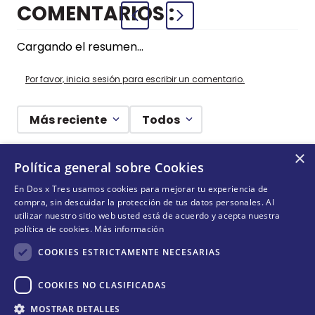
COMENTARIOS
Cargando el resumen…
Por favor, inicia sesión para escribir un comentario.
Más reciente
Todos
×
Cargando comentarios…
Política general sobre Cookies
En Dos x Tres usamos cookies para mejorar tu experiencia de
¡DEJANDO HUELLAS! 🐾
compra, sin descuidar la protección de tus datos personales. Al
utilizar nuestro sitio web usted está de acuerdo y acepta nuestra
Suscríbete y conoce nuestras acciones, campañas y
política de cookies.
Más información
formas de ayudar a más animalitos que lo necesitan.
COOKIES ESTRICTAMENTE NECESARIAS
COOKIES NO CLASIFICADAS
Cantidad
QUIERO SUMARME
MOSTRAR DETALLES