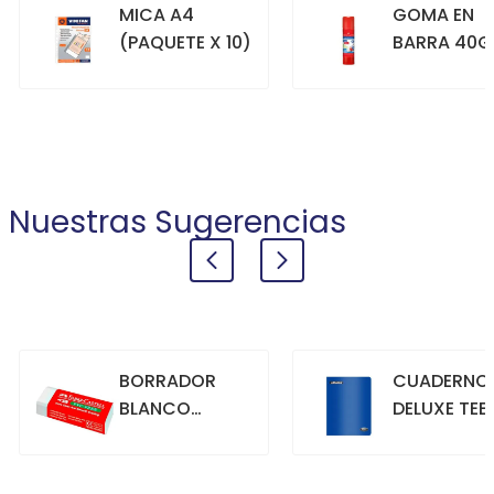
MICA A4
GOMA EN
(PAQUETE X 10)
BARRA 40G
+
+
COMPRAR
COMPRAR
Nuestras Sugerencias
BORRADOR
CUADERNO
BLANCO
DELUXE TEE
GRANDE
70GR. 80
HOJAS
CUADRICU