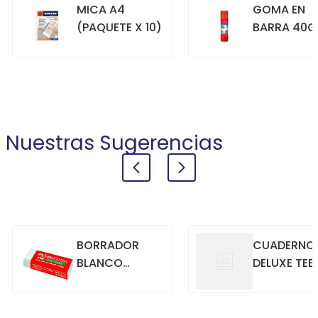
MICA A4
GOMA EN
(PAQUETE X 10)
BARRA 40G
+
+
COMPRAR
COMPRAR
Nuestras Sugerencias
BORRADOR
CUADERNO
BLANCO
DELUXE TEE
GRANDE
70GR. 80
HOJAS
CUADRICU