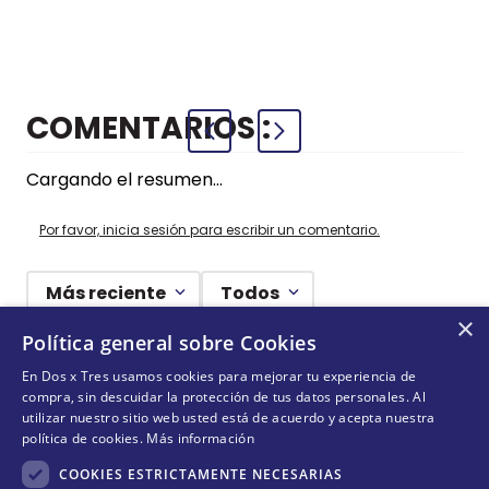
+
+
COMPRAR
COMPRAR
AZUL
COMENTARIOS
Cargando el resumen…
Por favor, inicia sesión para escribir un comentario.
Más reciente
Todos
×
Política general sobre Cookies
Cargando comentarios…
En Dos x Tres usamos cookies para mejorar tu experiencia de
compra, sin descuidar la protección de tus datos personales. Al
¡NO TE PIERDAS NADA!
utilizar nuestro sitio web usted está de acuerdo y acepta nuestra
política de cookies.
Más información
¡Suscríbete y entérate de todas nuestras novedades!
COOKIES ESTRICTAMENTE NECESARIAS