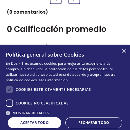
(0 comentarios)
0 Calificación promedio
Por favor, inicia sesión para escribir un comentario.
×
Política general sobre Cookies
Más reciente
Todos
En Dos x Tres usamos cookies para mejorar tu experiencia de
compra, sin descuidar la protección de tus datos personales. Al
utilizar nuestro sitio web usted está de acuerdo y acepta nuestra
política de cookies.
Más información
No hay comentarios.
COOKIES ESTRICTAMENTE NECESARIAS
COOKIES NO CLASIFICADAS
Cantidad
¡NO TE PIERDAS NADA!
MOSTRAR DETALLES
COMPRAR
－
＋
¡Suscríbete y entérate de todas nuestras novedades!
ACEPTAR TODO
RECHAZAR TODO