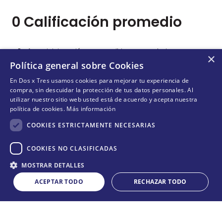
0 Calificación promedio
Por favor, inicia sesión para escribir un comentario.
×
Política general sobre Cookies
Más reciente
Todos
En Dos x Tres usamos cookies para mejorar tu experiencia de
compra, sin descuidar la protección de tus datos personales. Al
utilizar nuestro sitio web usted está de acuerdo y acepta nuestra
política de cookies.
Más información
No hay comentarios.
COOKIES ESTRICTAMENTE NECESARIAS
COOKIES NO CLASIFICADAS
Cantidad
¡NO TE PIERDAS NADA!
MOSTRAR DETALLES
COMPRAR
－
＋
¡Suscríbete y entérate de todas nuestras novedades!
ACEPTAR TODO
RECHAZAR TODO