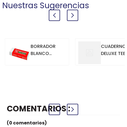
Nuestras Sugerencias
BORRADOR
CUADERNO
BLANCO
DELUXE TEE
GRANDE
70GR. 80
HOJAS
CUADRICU
+
+
COMPRAR
COMPRAR
AZUL
COMENTARIOS
(0 comentarios)