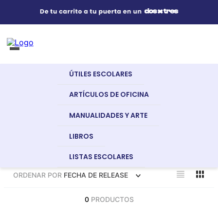
Útiles Escolares
¿Qué estás buscando?
s Buscados
ÚTILES ESCOLARES
nglish
Artículos de Oficina
ARTÍCULOS DE OFICINA
MANUALIDADES Y ARTE
Manualidades y Arte
LIBROS
LISTAS ESCOLARES
dor
Libros
ORDENAR POR
FECHA DE RELEASE
a
0
PRODUCTOS
Recursos Digitales