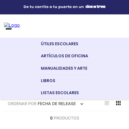
Útiles Escolares
¿Qué estás buscando?
s Buscados
ÚTILES ESCOLARES
nglish
Artículos de Oficina
ARTÍCULOS DE OFICINA
MANUALIDADES Y ARTE
Manualidades y Arte
LIBROS
LISTAS ESCOLARES
a
Libros
ORDENAR POR
FECHA DE RELEASE
dor
0
PRODUCTOS
Recursos Digitales