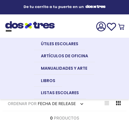
Útiles Escolares
¿Qué estás buscando?
s Buscados
ÚTILES ESCOLARES
nglish
Artículos de Oficina
ARTÍCULOS DE OFICINA
MANUALIDADES Y ARTE
Manualidades y Arte
LIBROS
LISTAS ESCOLARES
dor
Libros
ORDENAR POR
FECHA DE RELEASE
a
0
PRODUCTOS
Recursos Digitales