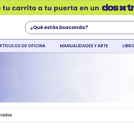
¿Qué estás buscando?
RTÍCULOS DE OFICINA
MANUALIDADES Y ARTE
LIBR
Términos Más Buscados
world english
flight
faber
cartulina
colores
resaltador