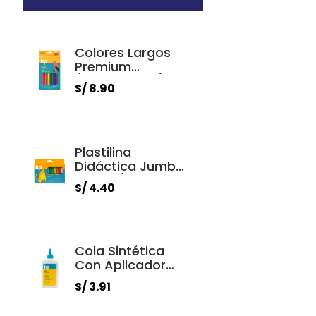
Colores Largos
Premium
(Estuche X 12)
S/ 8.90
Plastilina
Didáctica Jumbo
200gr. (Estuche X
S/ 4.40
12)
Cola Sintética
Con Aplicador
250ml.
S/ 3.91