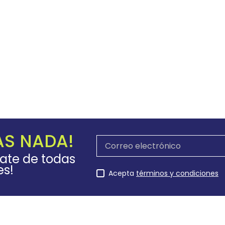
AS NADA!
rate de todas
es!
Acepta
términos y condiciones