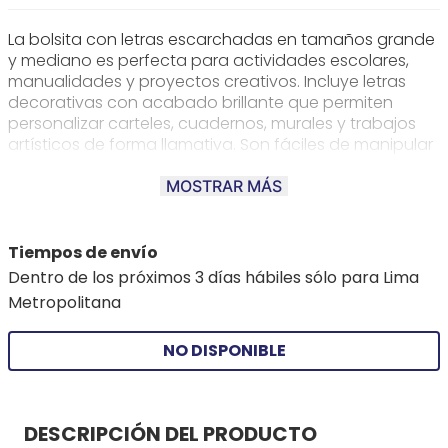
La bolsita con letras escarchadas en tamaños grande
y mediano es perfecta para actividades escolares,
manualidades y proyectos creativos. Incluye letras
decorativas con acabado brillante que permiten
personalizar carteles, cuadernos, murales y trabajos
artísticos de forma llamativa. Son fáciles de manipular
y pegar, ideales para estimular la creatividad de niños
y estudiantes en el aula o en casa. Un recurso práctico
MOSTRAR MÁS
y vistoso para dar un toque especial a cualquier
creación.
Tiempos de envío
Dentro de los próximos 3 días hábiles sólo para Lima
Metropolitana
NO DISPONIBLE
DESCRIPCIÓN DEL PRODUCTO