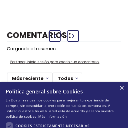
CUADRICU
+
+
COMPRAR
COMPRAR
AZUL
COMENTARIOS
Cargando el resumen…
Por favor, inicia sesión para escribir un comentario.
Más reciente
Todos
×
Política general sobre Cookies
Cargando comentarios…
En Dos x Tres usamos cookies para mejorar tu experiencia de
compra, sin descuidar la protección de tus datos personales. Al
¡NO TE PIERDAS NADA!
utilizar nuestro sitio web usted está de acuerdo y acepta nuestra
política de cookies.
Más información
¡Suscríbete y entérate de todas nuestras novedades!
COOKIES ESTRICTAMENTE NECESARIAS