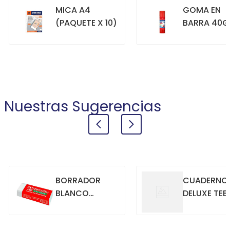
MICA A4
GOMA EN
(PAQUETE X 10)
BARRA 40G
+
+
COMPRAR
COMPRAR
Nuestras Sugerencias
BORRADOR
CUADERNO
BLANCO
DELUXE TEE
GRANDE
70GR. 80
HOJAS