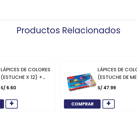
Productos Relacionados
LÁPICES DE COLORES
LÁPICES DE COL
(ESTUCHE X 12) +
(ESTUCHE DE ME
TAJADOR
48)
S/
6
.
60
S/
47
.
99
+
+
COMPRAR