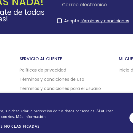
AS NADA!
rate de todas
es!
Acepta
términos y condiciones
SERVICIO AL CLIENTE
MI CU
Políticas de privacidad
Inicio 
Términos y condiciones de uso
Términos y condiciones para el usuario
Políticas de compra online
Politicas de cookies
 sin descuidar la protección de tus datos personales. Al utilizar
e cookies.
Más información
S NO CLASIFICADAS