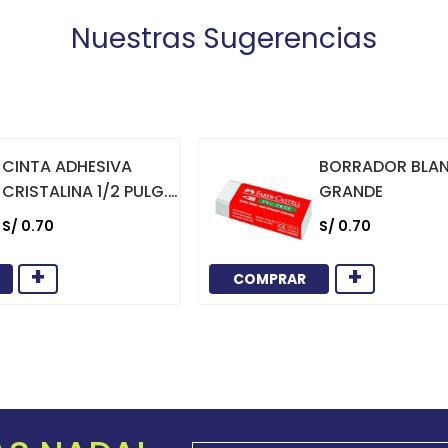
Nuestras Sugerencias
CINTA ADHESIVA
BORRADOR BLA
CRISTALINA 1/2 PULG.
GRANDE
X 36 YARDAS
S/
0
.
70
S/
0
.
70
+
+
COMPRAR