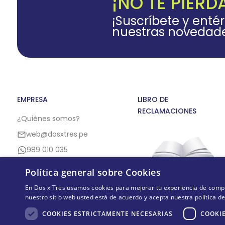
¡NO TE PIERD
¡Suscríbete y enté
nuestras novedad
EMPRESA
LIBRO DE
RECLAMACIONES
¿Quiénes somos?
web@dosxtres.pe
989 010 035
Política general sobre Cookies
En Dos x Tres usamos cookies para mejorar tu experiencia de compra,
nuestro sitio web usted está de acuerdo y acepta nuestra política d
COOKIES ESTRICTAMENTE NECESARIAS
COOKIE