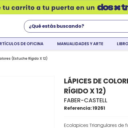
¿Qué estás buscando?
RTÍCULOS DE OFICINA
MANUALIDADES Y ARTE
LIBR
Términos Más Buscados
world english
olores (Estuche Rígido X 12)
flight
LÁPICES DE COLOR
faber
RÍGIDO X 12)
cartulina
FABER-CASTELL
colores
Referencia
:
19261
resaltador
Ecolapices Triangulares de