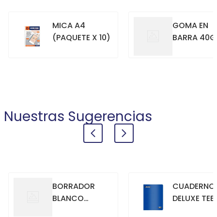
MICA A4
GOMA EN
(PAQUETE X 10)
BARRA 40G
+
+
COMPRAR
COMPRAR
Nuestras Sugerencias
BORRADOR
CUADERNO
BLANCO
DELUXE TEE
GRANDE
70GR. 80