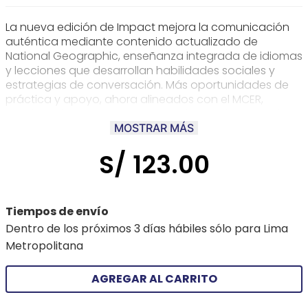
La nueva edición de Impact mejora la comunicación
auténtica mediante contenido actualizado de
National Geographic, enseñanza integrada de idiomas
y lecciones que desarrollan habilidades sociales y
estrategias de conversación. Más oportunidades de
práctica y apoyo, ahora alineados con el MCER,
ayudan a los estudiantes a practicar mejor y a mejorar
sus resultados lingüísticos. La cobertura ampliada de
MOSTRAR MÁS
los principales currículos y exámenes internacionales
S/
123
.
00
desarrolla las habilidades de lectoescritura, el
pensamiento crítico y las estrategias de aprendizaje
que los estudiantes necesitan para el éxito
académico.
Tiempos de envío
Dentro de los próximos 3 días hábiles sólo para Lima
Metropolitana
AGREGAR AL CARRITO