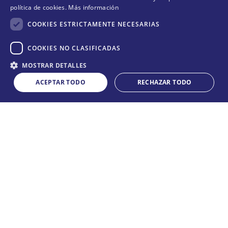
Suscríbete y conoce nuestras acciones, campañas y
política de cookies.
Más información
formas de ayudar a más animalitos que lo necesitan.
COOKIES ESTRICTAMENTE NECESARIAS
COOKIES NO CLASIFICADAS
Cantidad
QUIERO SUMARME
MOSTRAR DETALLES
COMPRAR
－
＋
ACEPTAR TODO
RECHAZAR TODO
Acepta
términos y condiciones
CONÓCENOS
+
POLÍTICAS
+
TE AYUDAMOS
+