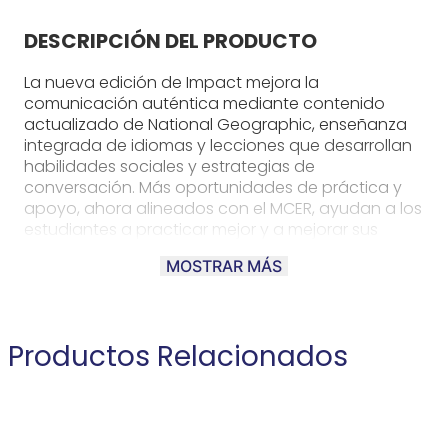
DESCRIPCIÓN DEL PRODUCTO
La nueva edición de Impact mejora la
comunicación auténtica mediante contenido
actualizado de National Geographic, enseñanza
integrada de idiomas y lecciones que desarrollan
habilidades sociales y estrategias de
conversación. Más oportunidades de práctica y
apoyo, ahora alineados con el MCER, ayudan a los
estudiantes a practicar mejor y a mejorar sus
resultados lingüísticos. La cobertura ampliada de
MOSTRAR MÁS
los principales currículos y exámenes
internacionales desarrolla las habilidades de
lectoescritura, el pensamiento crítico y las
estrategias de aprendizaje que los estudiantes
Productos Relacionados
necesitan para el éxito académico.