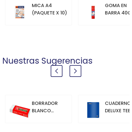
MICA A4
GOMA EN
(PAQUETE X 10)
BARRA 40G
+
+
COMPRAR
COMPRAR
Nuestras Sugerencias
BORRADOR
CUADERNO
BLANCO
DELUXE TEE
GRANDE
70GR. 80
HOJAS