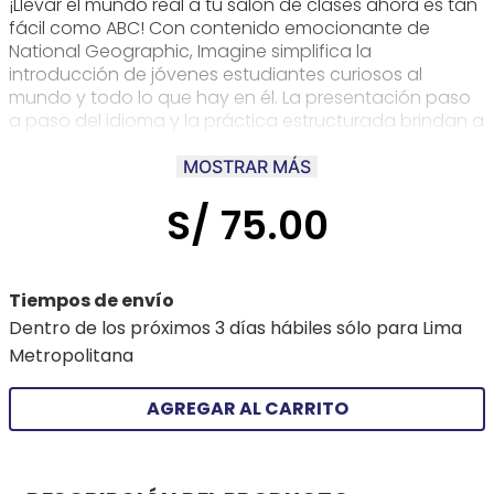
¡Llevar el mundo real a tu salón de clases ahora es tan
fácil como ABC! Con contenido emocionante de
National Geographic, Imagine simplifica la
introducción de jóvenes estudiantes curiosos al
mundo y todo lo que hay en él. La presentación paso
a paso del idioma y la práctica estructurada brindan a
los niños el inglés que necesitan. Ahora, todos pueden
aprender inglés, mientras aprenden sobre el mundo y
MOSTRAR MÁS
se divierten.
S/
75
.
00
Tiempos de envío
Dentro de los próximos 3 días hábiles sólo para Lima
Metropolitana
AGREGAR AL CARRITO