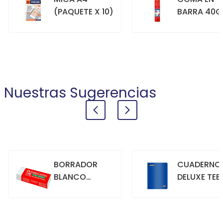
(PAQUETE X 10)
BARRA 40G
+
+
COMPRAR
COMPRAR
Nuestras Sugerencias
BORRADOR
CUADERNO
BLANCO
DELUXE TEE
GRANDE
70GR. 80
HOJAS
CUADRICU