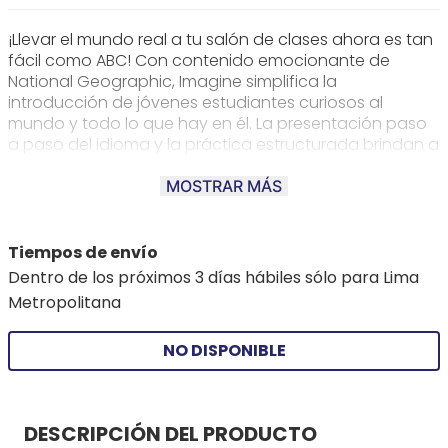
¡Llevar el mundo real a tu salón de clases ahora es tan
fácil como ABC! Con contenido emocionante de
National Geographic, Imagine simplifica la
introducción de jóvenes estudiantes curiosos al
mundo y todo lo que hay en él. La presentación paso
a paso del idioma y la práctica estructurada brindan a
los niños el inglés que necesitan. Ahora, todos pueden
aprender inglés, mientras aprenden sobre el mundo y
MOSTRAR MÁS
se divierten.
Tiempos de envío
Dentro de los próximos 3 días hábiles sólo para Lima
Metropolitana
NO DISPONIBLE
DESCRIPCIÓN DEL PRODUCTO