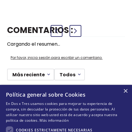
+
+
COMPRAR
COMPRAR
AZUL
COMENTARIOS
Cargando el resumen…
Por favor, inicia sesión para escribir un comentario.
Más reciente
Todos
×
Cargando comentarios…
Política general sobre Cookies
En Dos x Tres usamos cookies para mejorar tu experiencia de
¡DEJANDO HUELLAS! 🐾
compra, sin descuidar la protección de tus datos personales. Al
utilizar nuestro sitio web usted está de acuerdo y acepta nuestra
Suscríbete y conoce nuestras acciones, campañas y
política de cookies.
Más información
formas de ayudar a más animalitos que lo necesitan.
COOKIES ESTRICTAMENTE NECESARIAS