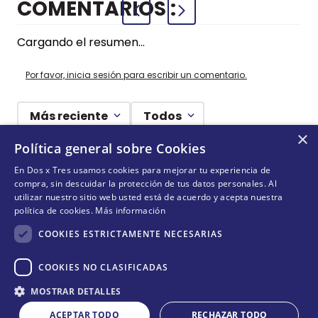
COMENTARIOS
Cargando el resumen…
Por favor, inicia sesión para escribir un comentario.
Más reciente
Todos
×
Política general sobre Cookies
Cargando comentarios…
En Dos x Tres usamos cookies para mejorar tu experiencia de
compra, sin descuidar la protección de tus datos personales. Al
¡NO TE PIERDAS NADA!
utilizar nuestro sitio web usted está de acuerdo y acepta nuestra
política de cookies.
Más información
¡Suscríbete y entérate de todas nuestras novedades!
COOKIES ESTRICTAMENTE NECESARIAS
COOKIES NO CLASIFICADAS
Cantidad
ENVIAR
MOSTRAR DETALLES
COMPRAR
－
＋
ACEPTAR TODO
RECHAZAR TODO