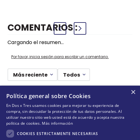
COMENTARIOS
Cargando el resumen…
Por favor, inicia sesión para escribir un comentario.
Más reciente
Todos
×
Cargando comentarios…
Política general sobre Cookies
En Dos x Tres usamos cookies para mejorar tu experiencia de
¡DEJANDO HUELLAS! 🐾
compra, sin descuidar la protección de tus datos personales. Al
utilizar nuestro sitio web usted está de acuerdo y acepta nuestra
Suscríbete y conoce nuestras acciones, campañas y
política de cookies.
Más información
formas de ayudar a más animalitos que lo necesitan.
COOKIES ESTRICTAMENTE NECESARIAS