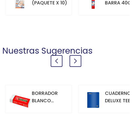
(PAQUETE X 10)
BARRA 40G
+
+
COMPRAR
COMPRAR
Nuestras Sugerencias
BORRADOR
CUADERNO
BLANCO
DELUXE TEE
GRANDE
70GR. 80
HOJAS
CUADRICU
+
+
COMPRAR
COMPRAR
AZUL