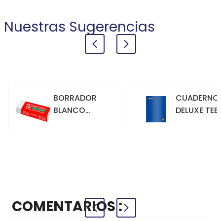
Nuestras Sugerencias
BORRADOR
CUADERNO
BLANCO
DELUXE TEE
GRANDE
70GR. 80
HOJAS
CUADRICU
+
+
COMPRAR
COMPRAR
AZUL
COMENTARIOS