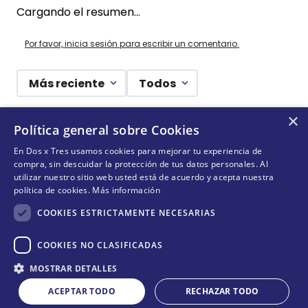
Cargando el resumen…
Por favor, inicia sesión para escribir un comentario.
Más reciente
Todos
×
Cargando comentarios…
Política general sobre Cookies
En Dos x Tres usamos cookies para mejorar tu experiencia de
¡DEJANDO HUELLAS! 🐾
compra, sin descuidar la protección de tus datos personales. Al
utilizar nuestro sitio web usted está de acuerdo y acepta nuestra
Suscríbete y conoce nuestras acciones, campañas y
política de cookies.
Más información
formas de ayudar a más animalitos que lo necesitan.
COOKIES ESTRICTAMENTE NECESARIAS
COOKIES NO CLASIFICADAS
Cantidad
QUIERO SUMARME
MOSTRAR DETALLES
COMPRAR
－
＋
ACEPTAR TODO
RECHAZAR TODO
Acepta
términos y condiciones