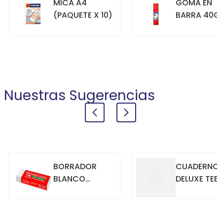
MICA A4
GOMA EN
(PAQUETE X 10)
BARRA 40G
+
+
COMPRAR
COMPRAR
Nuestras Sugerencias
BORRADOR
CUADERNO
BLANCO
DELUXE TEE
GRANDE
70GR. 80
HOJAS
CUADRICU