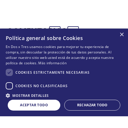
+
+
COMPRAR
COMPRAR
AZUL
COMENTARIOS
×
Política general sobre Cookies
(0 comentarios)
En Dos x Tres usamos cookies para mejorar tu experiencia de
compra, sin descuidar la protección de tus datos personales. Al
utilizar nuestro sitio web usted está de acuerdo y acepta nuestra
0 Calificación promedio
política de cookies.
Más información
COOKIES ESTRICTAMENTE NECESARIAS
Por favor, inicia sesión para escribir un comentario.
COOKIES NO CLASIFICADAS
Cantidad
Más reciente
Todos
MOSTRAR DETALLES
COMPRAR
－
＋
ACEPTAR TODO
RECHAZAR TODO
No hay comentarios.