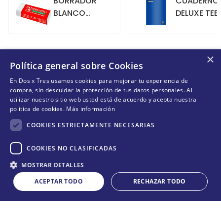
BLANCO
DELUXE TEE
GRANDE
70GR. 80
HOJAS
CUADRICU
+
+
COMPRAR
COMPRAR
AZUL
×
Política general sobre Cookies
En Dos x Tres usamos cookies para mejorar tu experiencia de
compra, sin descuidar la protección de tus datos personales. Al
COMENTARIOS
utilizar nuestro sitio web usted está de acuerdo y acepta nuestra
política de cookies.
Más información
Cargando el resumen…
COOKIES ESTRICTAMENTE NECESARIAS
Por favor, inicia sesión para escribir un comentario.
COOKIES NO CLASIFICADAS
Cantidad
MOSTRAR DETALLES
COMPRAR
Más reciente
Todos
－
＋
ACEPTAR TODO
RECHAZAR TODO
Cargando comentarios…