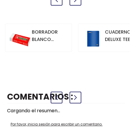
BORRADOR
CUADERNO
BLANCO
DELUXE TEE
GRANDE
70GR. 80
HOJAS
CUADRICU
+
+
COMPRAR
COMPRAR
AZUL
COMENTARIOS
Cargando el resumen…
Por favor, inicia sesión para escribir un comentario.