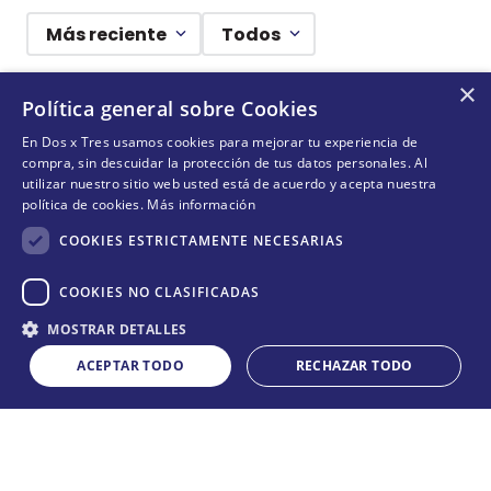
Más reciente
Todos
×
Cargando comentarios…
Política general sobre Cookies
En Dos x Tres usamos cookies para mejorar tu experiencia de
¡DEJANDO HUELLAS! 🐾
compra, sin descuidar la protección de tus datos personales. Al
utilizar nuestro sitio web usted está de acuerdo y acepta nuestra
Suscríbete y conoce nuestras acciones, campañas y
política de cookies.
Más información
formas de ayudar a más animalitos que lo necesitan.
COOKIES ESTRICTAMENTE NECESARIAS
COOKIES NO CLASIFICADAS
QUIERO SUMARME
MOSTRAR DETALLES
ACEPTAR TODO
RECHAZAR TODO
NO DISPONIBLE
Acepta
términos y condiciones
CONÓCENOS
+