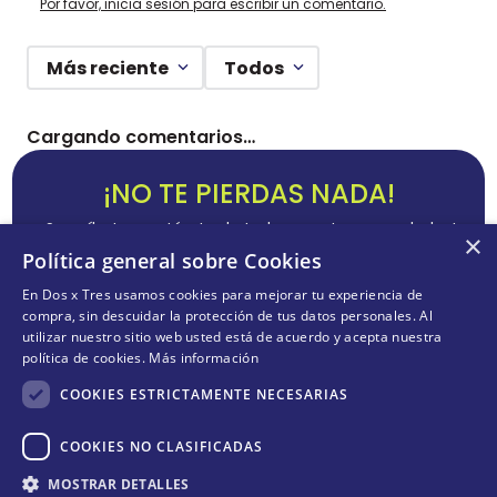
Por favor, inicia sesión para escribir un comentario.
Más reciente
Todos
Cargando comentarios…
¡NO TE PIERDAS NADA!
¡Suscríbete y entérate de todas nuestras novedades!
×
Política general sobre Cookies
En Dos x Tres usamos cookies para mejorar tu experiencia de
compra, sin descuidar la protección de tus datos personales. Al
utilizar nuestro sitio web usted está de acuerdo y acepta nuestra
ENVIAR
política de cookies.
Más información
Acepta
términos y condiciones
COOKIES ESTRICTAMENTE NECESARIAS
COOKIES NO CLASIFICADAS
Cantidad
CONÓCENOS
+
MOSTRAR DETALLES