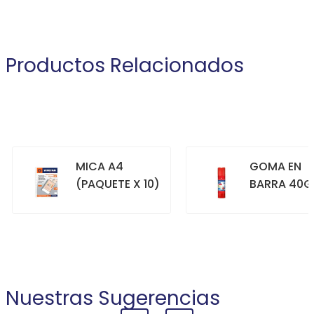
Productos Relacionados
MICA A4
GOMA EN
(PAQUETE X 10)
BARRA 40G
+
+
COMPRAR
COMPRAR
Nuestras Sugerencias