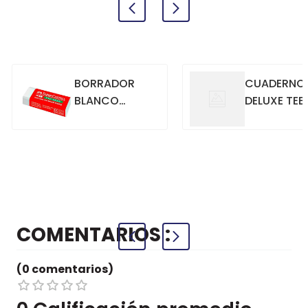
BORRADOR
CUADERNO
BLANCO
DELUXE TEE
GRANDE
70GR. 80
HOJAS
CUADRICU
+
+
COMPRAR
COMPRAR
AZUL
COMENTARIOS
(0 comentarios)