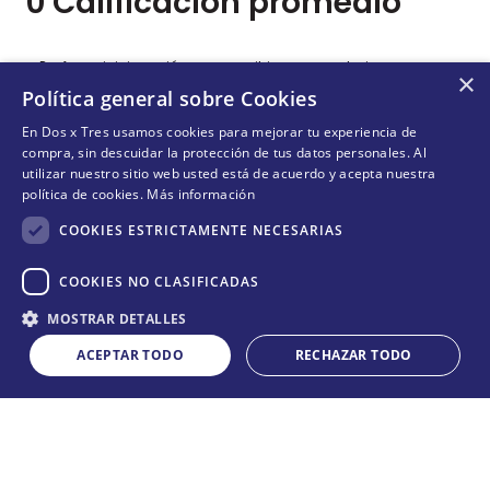
0 Calificación promedio
Por favor, inicia sesión para escribir un comentario.
×
Política general sobre Cookies
Más reciente
Todos
En Dos x Tres usamos cookies para mejorar tu experiencia de
compra, sin descuidar la protección de tus datos personales. Al
utilizar nuestro sitio web usted está de acuerdo y acepta nuestra
política de cookies.
Más información
No hay comentarios.
COOKIES ESTRICTAMENTE NECESARIAS
COOKIES NO CLASIFICADAS
Cantidad
¡NO TE PIERDAS NADA!
MOSTRAR DETALLES
COMPRAR
－
＋
¡Suscríbete y entérate de todas nuestras novedades!
ACEPTAR TODO
RECHAZAR TODO
ENVIAR