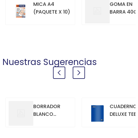
MICA A4
GOMA EN
(PAQUETE X 10)
BARRA 40G
+
+
COMPRAR
COMPRAR
Nuestras Sugerencias
BORRADOR
CUADERNO
BLANCO
DELUXE TEE
GRANDE
70GR. 80
HOJAS
CUADRICU