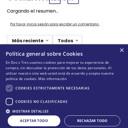
Cargando el resumen…
Por favor, inicia sesión para escribir un comentario.
Más reciente
Todos
×
Política general sobre Cookies
Cargando comentarios…
En Dos x Tres usamos cookies para mejorar tu experiencia de
compra, sin descuidar la protección de tus datos personales. Al
¡NO TE PIERDAS NADA!
utilizar nuestro sitio web usted está de acuerdo y acepta nuestra
política de cookies.
Más información
¡Suscríbete y entérate de todas nuestras novedades!
COOKIES ESTRICTAMENTE NECESARIAS
COOKIES NO CLASIFICADAS
Cantidad
ENVIAR
MOSTRAR DETALLES
COMPRAR
－
＋
ACEPTAR TODO
RECHAZAR TODO
Acepta
términos y condiciones