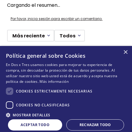
Cargando el resumen…
Por favor, inicia sesión para escribir un comentario.
Más reciente
Todos
×
Cargando comentarios…
Política general sobre Cookies
En Dos x Tres usamos cookies para mejorar tu experiencia de
¡DEJANDO HUELLAS! 🐾
compra, sin descuidar la protección de tus datos personales. Al
utilizar nuestro sitio web usted está de acuerdo y acepta nuestra
Suscríbete y conoce nuestras acciones, campañas y
política de cookies.
Más información
formas de ayudar a más animalitos que lo necesitan.
COOKIES ESTRICTAMENTE NECESARIAS
COOKIES NO CLASIFICADAS
Cantidad
QUIERO SUMARME
MOSTRAR DETALLES
COMPRAR
－
＋
ACEPTAR TODO
RECHAZAR TODO
Acepta
términos y condiciones