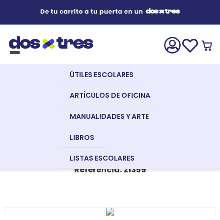
Útiles Escolares
¿Qué estás buscando?
s Buscados
ÚTILES ESCOLARES
nglish
Artículos de Oficina
Útiles
Papelería
Cartulinas
Cartulina
ARTÍCULOS DE OFICINA
Escolares
Plastificada
50x65cm. 230gr.
CARTULINA PLASTIFICADA
MANUALIDADES Y ARTE
Melón
Manualidades y Arte
50X65CM. 230GR. MELÓN
LIBROS
a
ATLAS
LISTAS ESCOLARES
Referencia
:
21359
Libros
dor
Recursos Digitales