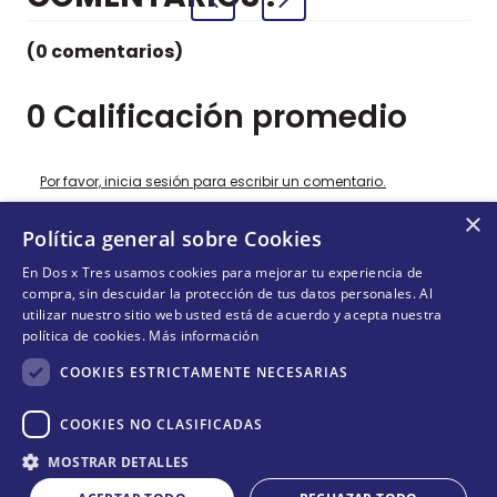
(0 comentarios)
0 Calificación promedio
Por favor, inicia sesión para escribir un comentario.
×
Política general sobre Cookies
Más reciente
Todos
En Dos x Tres usamos cookies para mejorar tu experiencia de
compra, sin descuidar la protección de tus datos personales. Al
No hay comentarios.
utilizar nuestro sitio web usted está de acuerdo y acepta nuestra
política de cookies.
Más información
COOKIES ESTRICTAMENTE NECESARIAS
COOKIES NO CLASIFICADAS
¡DEJANDO HUELLAS! 🐾
Cantidad
MOSTRAR DETALLES
Suscríbete y conoce nuestras acciones, campañas y
COMPRAR
formas de ayudar a más animalitos que lo necesitan.