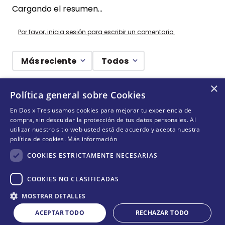
Cargando el resumen…
Por favor, inicia sesión para escribir un comentario.
Más reciente
Todos
×
Cargando comentarios…
Política general sobre Cookies
En Dos x Tres usamos cookies para mejorar tu experiencia de
¡DEJANDO HUELLAS! 🐾
compra, sin descuidar la protección de tus datos personales. Al
utilizar nuestro sitio web usted está de acuerdo y acepta nuestra
Suscríbete y conoce nuestras acciones, campañas y
política de cookies.
Más información
formas de ayudar a más animalitos que lo necesitan.
COOKIES ESTRICTAMENTE NECESARIAS
COOKIES NO CLASIFICADAS
Cantidad
QUIERO SUMARME
MOSTRAR DETALLES
COMPRAR
－
＋
ACEPTAR TODO
RECHAZAR TODO
Acepta
términos y condiciones