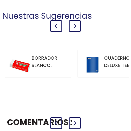
Nuestras Sugerencias
BORRADOR
CUADERNO
BLANCO
DELUXE TEE
GRANDE
70GR. 80
HOJAS
CUADRICU
+
+
COMPRAR
COMPRAR
AZUL
COMENTARIOS