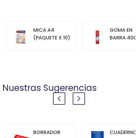
MICA A4
GOMA EN
(PAQUETE X 10)
BARRA 40G
+
+
COMPRAR
COMPRAR
Nuestras Sugerencias
BORRADOR
CUADERNO