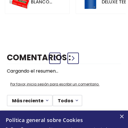
BLANCO
DELUXE TEE
GRANDE
70GR. 80
HOJAS
CUADRICU
+
+
COMPRAR
COMPRAR
AZUL
COMENTARIOS
Cargando el resumen…
Por favor, inicia sesión para escribir un comentario.
Más reciente
Todos
×
Cargando comentarios…
Política general sobre Cookies