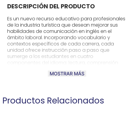
DESCRIPCIÓN DEL PRODUCTO
Es un nuevo recurso educativo para profesionales
de la industria turística que desean mejorar sus
habilidades de comunicación en inglés en el
ámbito laboral. Incorporando vocabulario y
contextos específicos de cada carrera, cada
unidad ofrece instrucción paso a paso que
sumerge a los estudiantes en cuatro
componentes del idioma: lectura, comprensión
auditiva, expresión oral y escritura. Career Paths:
MOSTRAR MÁS
Travel Agent aborda temas como tipos de viaje,
información sobre billetes, alojamiento,
cancelaciones y viajes internacionales.
Productos Relacionados