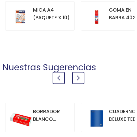
MICA A4
GOMA EN
(PAQUETE X 10)
BARRA 40G
+
+
COMPRAR
COMPRAR
Nuestras Sugerencias
BORRADOR
CUADERNO
BLANCO
DELUXE TEE
GRANDE
70GR. 80
HOJAS