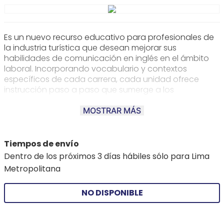
Es un nuevo recurso educativo para profesionales de
la industria turística que desean mejorar sus
habilidades de comunicación en inglés en el ámbito
laboral. Incorporando vocabulario y contextos
específicos de cada carrera, cada unidad ofrece
instrucción paso a paso que sumerge a los
estudiantes en cuatro componentes del idioma:
lectura, comprensión auditiva, expresión oral y
MOSTRAR MÁS
escritura. Career Paths: Travel Agent aborda temas
como tipos de viaje, información sobre billetes,
alojamiento, cancelaciones y viajes internacionales.
Tiempos de envío
Dentro de los próximos 3 días hábiles sólo para Lima
Metropolitana
NO DISPONIBLE