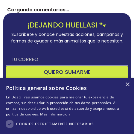
COMENTARIOS
Cargando el resumen…
Por favor, inicia sesión para escribir un comentario.
Más reciente
Todos
×
Cargando comentarios…
Política general sobre Cookies
En Dos x Tres usamos cookies para mejorar tu experiencia de
¡DEJANDO HUELLAS! 🐾
compra, sin descuidar la protección de tus datos personales. Al
utilizar nuestro sitio web usted está de acuerdo y acepta nuestra
Suscríbete y conoce nuestras acciones, campañas y
política de cookies.
Más información
formas de ayudar a más animalitos que lo necesitan.
COOKIES ESTRICTAMENTE NECESARIAS