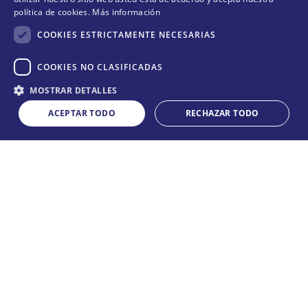
Suscríbete y conoce nuestras acciones, campañas y
política de cookies.
Más información
formas de ayudar a más animalitos que lo necesitan.
COOKIES ESTRICTAMENTE NECESARIAS
COOKIES NO CLASIFICADAS
Cantidad
QUIERO SUMARME
MOSTRAR DETALLES
COMPRAR
－
＋
ACEPTAR TODO
RECHAZAR TODO
Acepta
términos y condiciones
CONÓCENOS
+
POLÍTICAS
+
TE AYUDAMOS
+