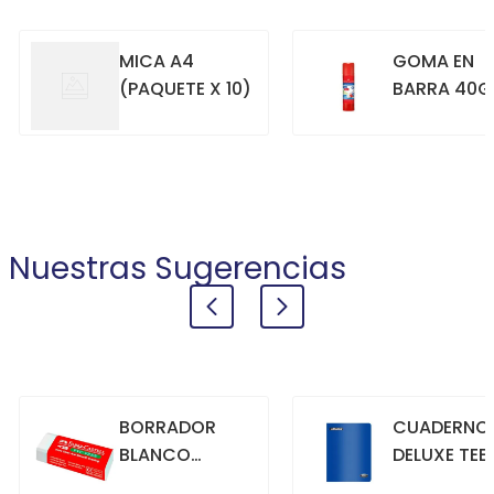
MICA A4
GOMA EN
(PAQUETE X 10)
BARRA 40G
+
+
COMPRAR
COMPRAR
Nuestras Sugerencias
BORRADOR
CUADERNO
BLANCO
DELUXE TEE
GRANDE
70GR. 80