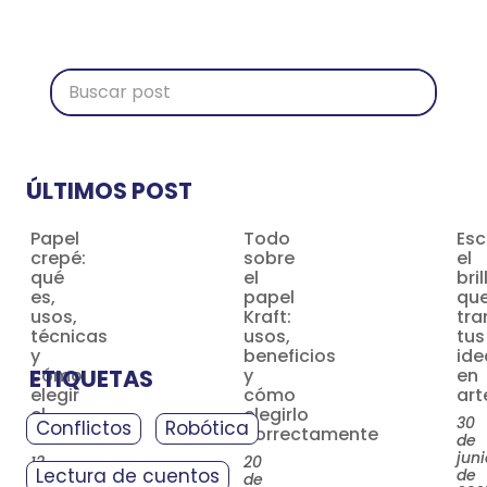
ÚLTIMOS POST
Papel
Todo
Esc
crepé:
sobre
el
qué
el
bril
es,
papel
qu
usos,
Kraft:
tra
técnicas
usos,
tus
y
beneficios
ide
ETIQUETAS
cómo
y
en
elegir
cómo
art
el
elegirlo
30
Conflictos
Robótica
adecuado
correctamente
de
juni
12
20
Lectura de cuentos
de
de
de