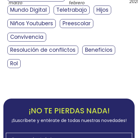
202
marzo
febrero
de
de
Mundo Digital
Teletrabajo
Hijos
2026
2026
Niños Youtubers
Preescolar
Convivencia
Resolución de conflictos
Beneficios
Rol
¡NO TE PIERDAS NADA!
¡Suscríbete y entérate de todas nuestras novedades!