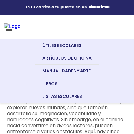
Útiles Escolares
¿Qué estás buscando?
s Buscados
ÚTILES ESCOLARES
nglish
Artículos de Oficina
ARTÍCULOS DE OFICINA
5 desafíos de la lectura
infantil
MANUALIDADES Y ARTE
Manualidades y Arte
LIBROS
a
La lectura es una habilidad fundamental en la vida
LISTAS ESCOLARES
de cualquier niño. No solo les permite aprender y
Libros
explorar nuevos mundos, sino que también
dor
desarrolla su imaginación, vocabulario y
habilidades cognitivas. Sin embargo, en el camino
hacia convertirse en ávidos lectores, pueden
enfrentarse a varios obstáculos. Aquí, hay cinco
Recursos Digitales