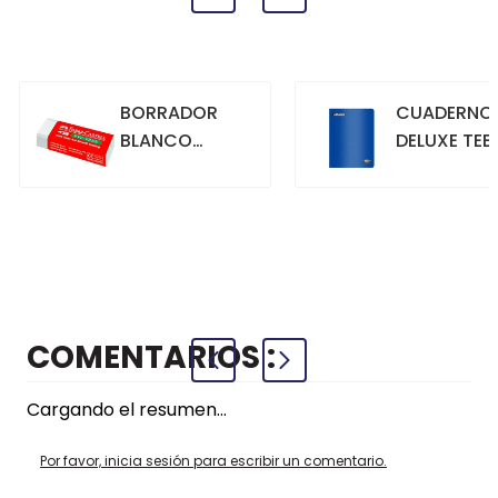
BORRADOR
CUADERNO
BLANCO
DELUXE TEE
GRANDE
70GR. 80
HOJAS
CUADRICU
+
+
COMPRAR
COMPRAR
AZUL
COMENTARIOS
Cargando el resumen…
Por favor, inicia sesión para escribir un comentario.