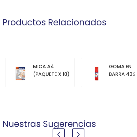
Productos Relacionados
MICA A4
GOMA EN
(PAQUETE X 10)
BARRA 40G
+
+
COMPRAR
COMPRAR
Nuestras Sugerencias