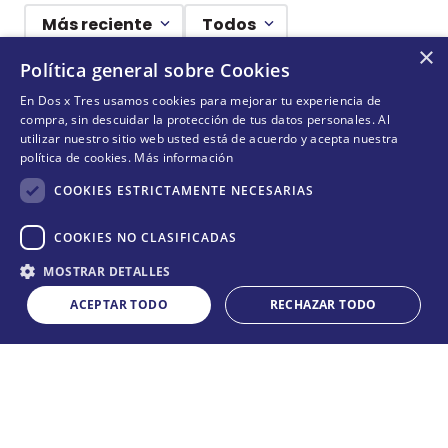
Más reciente
Todos
×
Política general sobre Cookies
Cargando comentarios…
En Dos x Tres usamos cookies para mejorar tu experiencia de
compra, sin descuidar la protección de tus datos personales. Al
¡NO TE PIERDAS NADA!
utilizar nuestro sitio web usted está de acuerdo y acepta nuestra
política de cookies.
Más información
¡Suscríbete y entérate de todas nuestras novedades!
COOKIES ESTRICTAMENTE NECESARIAS
COOKIES NO CLASIFICADAS
ENVIAR
MOSTRAR DETALLES
ACEPTAR TODO
RECHAZAR TODO
NO DISPONIBLE
Acepta
términos y condiciones
CONÓCENOS
+
POLÍTICAS
+