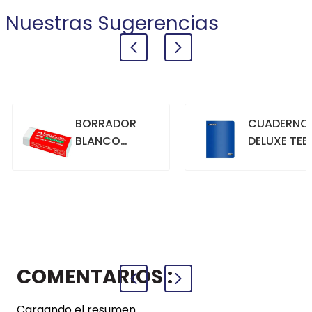
Nuestras Sugerencias
BORRADOR
CUADERNO
BLANCO
DELUXE TEE
GRANDE
70GR. 80
HOJAS
CUADRICU
+
+
COMPRAR
COMPRAR
AZUL
COMENTARIOS
Cargando el resumen…