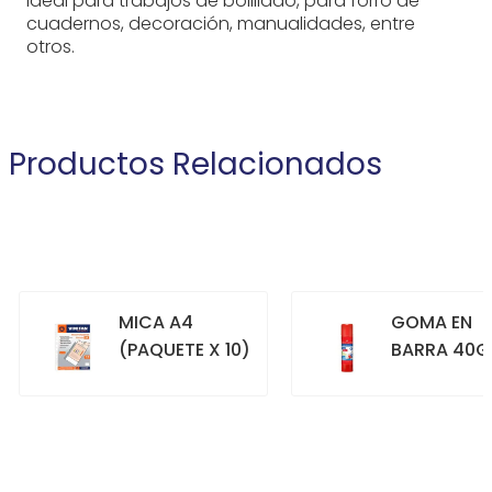
Ideal para trabajos de bolillado, para forro de
cuadernos, decoración, manualidades, entre
otros.
Productos Relacionados
MICA A4
GOMA EN
(PAQUETE X 10)
BARRA 40G
+
+
COMPRAR
COMPRAR