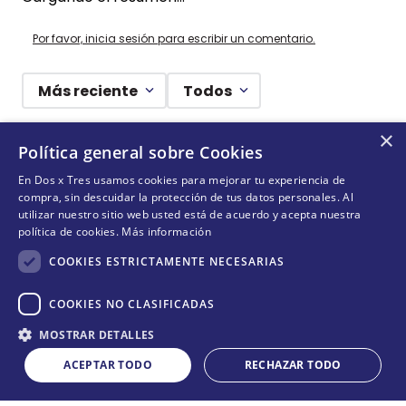
Por favor, inicia sesión para escribir un comentario.
Más reciente
Todos
×
Cargando comentarios…
Política general sobre Cookies
En Dos x Tres usamos cookies para mejorar tu experiencia de
¡DEJANDO HUELLAS! 🐾
compra, sin descuidar la protección de tus datos personales. Al
utilizar nuestro sitio web usted está de acuerdo y acepta nuestra
Suscríbete y conoce nuestras acciones, campañas y
política de cookies.
Más información
formas de ayudar a más animalitos que lo necesitan.
COOKIES ESTRICTAMENTE NECESARIAS
COOKIES NO CLASIFICADAS
Cantidad
QUIERO SUMARME
MOSTRAR DETALLES
COMPRAR
－
＋
ACEPTAR TODO
RECHAZAR TODO
Acepta
términos y condiciones