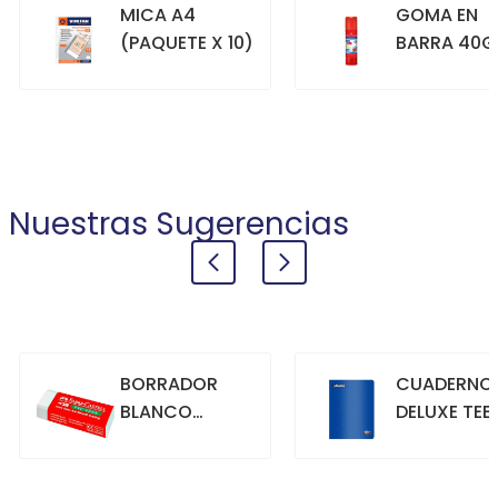
MICA A4
GOMA EN
(PAQUETE X 10)
BARRA 40G
+
+
COMPRAR
COMPRAR
Nuestras Sugerencias
BORRADOR
CUADERNO
BLANCO
DELUXE TEE
GRANDE
70GR. 80
HOJAS
CUADRICU